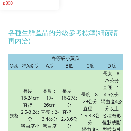
800
$
各種生鮮產品的分級參考標準(細節請
再內洽)
各等級小黃瓜
等級
特A級瓜
A瓜
B瓜
C瓜
D瓜
長度：8-
29公分
直徑：1-
長度：
長度：
長度：
長度：8-
4.5公分
18-24cm
17-
16-27公
29公分
彎曲度4公
直徑：
26cm
分
直徑：
分以上
2.5-3.2公
直徑：2-
直徑：
規格
1.5-3.8公
各種奇形
分
3.4公分
2.-3.6公
分
怪狀或斷
彎曲度小
彎曲度
分
彎曲度3
裂或有外