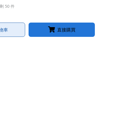
剩 50 件
物車
直接購買