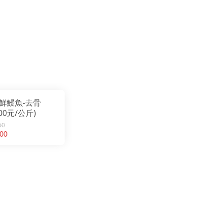
鮮鰻魚-去骨
800元/公斤)
50
00