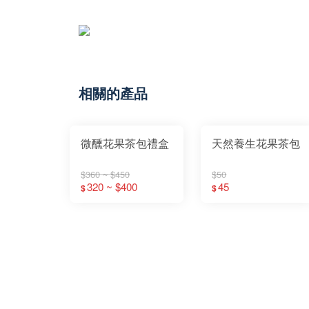
相關的產品
微醺花果茶包禮盒
天然養生花果茶包
$360 ~ $450
$50
320 ~ $400
45
$
$