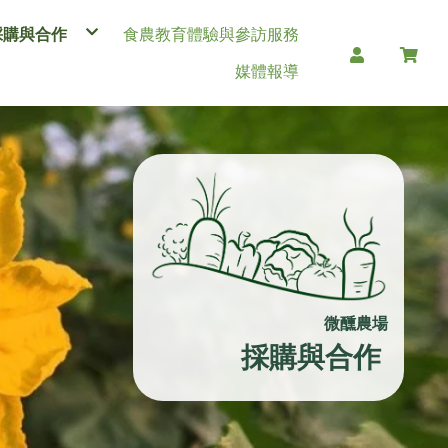
採購與合作
食農教育體驗與參訪服務
生鮮產品(大量、長期配合請內洽
媒體報導
0921341626，line ID: p789426)
加工類產品
文創類產品
溫室相關設備
果菜商業合作(大量、長期配合請內洽
0921341626，line ID: p789426)
微醺農場
採購與合作