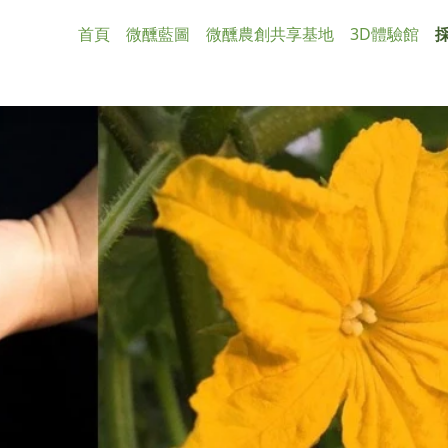
首頁
微醺藍圖
微醺農創共享基地
3D體驗館