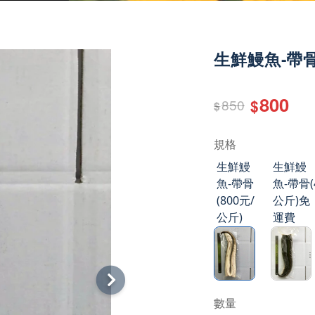
生鮮鰻魚-帶骨 
800
850
$
$
規格
生鮮鰻
生鮮鰻
魚-帶骨
魚-帶骨(
(800元/
公斤)免
公斤)
運費
數量