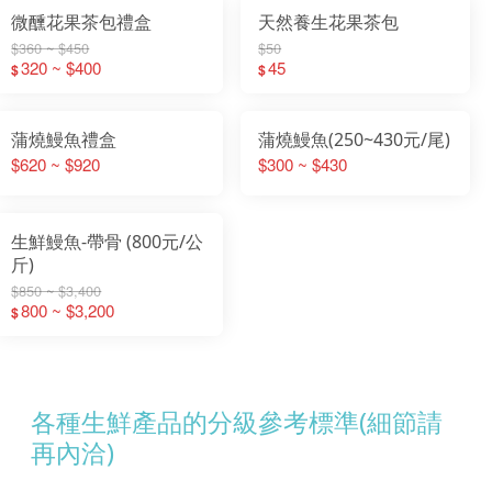
微醺花果茶包禮盒
天然養生花果茶包
$360 ~ $450
$50
320 ~ $400
45
$
$
蒲燒鰻魚禮盒
蒲燒鰻魚(250~430元/尾)
$620 ~ $920
$300 ~ $430
生鮮鰻魚-帶骨 (800元/公
斤)
$850 ~ $3,400
800 ~ $3,200
$
各種生鮮產品的分級參考標準(細節請
再內洽)