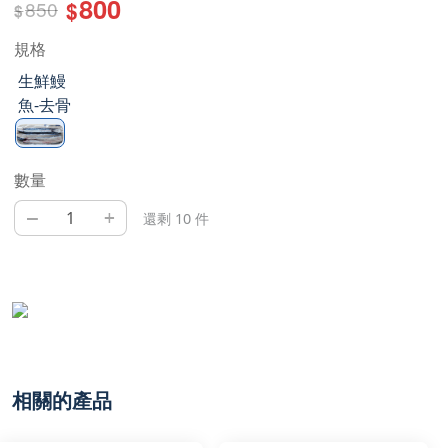
800
850
$
$
規格
生鮮鰻
魚-去骨
數量
–
+
還剩 10 件
相關的產品