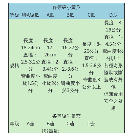
各等級小黃瓜
等級
特A級瓜
A瓜
B瓜
C瓜
D瓜
長度：8-
29公分
直徑：1-
長度：
長度：
長度：
長度：8-
4.5公分
18-24cm
17-
16-27公
29公分
彎曲度4公
直徑：
26cm
分
直徑：
分以上
2.5-3.2公
直徑：2-
直徑：
規格
1.5-3.8公
各種奇形
分
3.4公分
2.-3.6公
分
怪狀或斷
彎曲度小
彎曲度
分
彎曲度3
裂或有外
於1.5公
小於2公
彎曲度小
公分以上
傷
分
分
於3公分
但無食用
安全之疑
慮
各等級牛番茄
等級
A茄
B茄
C茄
D茄
1號重量: