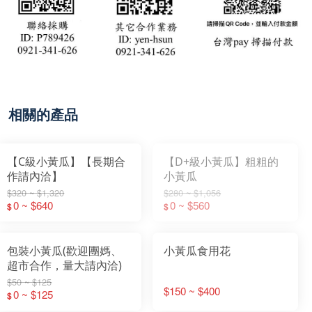
相關的產品
【C級小黃瓜】【長期合
【D+級小黃瓜】粗粗的
作請內洽】
小黃瓜
$320 ~ $1,320
$280 ~ $1,056
0 ~ $640
0 ~ $560
$
$
包裝小黃瓜(歡迎團媽、
小黃瓜食用花
超市合作，量大請內洽)
$50 ~ $125
$150 ~ $400
0 ~ $125
$