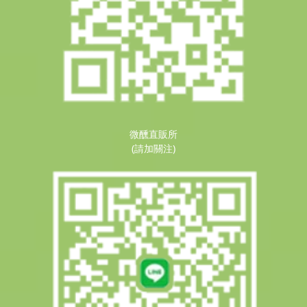
微醺直販所
(請加關注)