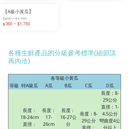
【A級小黃瓜】
$400 ~ $1,750
360 ~ $1,750
$
各種生鮮產品的分級參考標準(細節請
再內洽)
各等級小黃瓜
等級
特A級瓜
A瓜
B瓜
C瓜
D瓜
長度：8-
29公分
直徑：1-
長度：
長度：
長度：
長度：8-
4.5公分
18-24cm
17-
16-27公
29公分
彎曲度4公
直徑：
26cm
分
直徑：
分以上