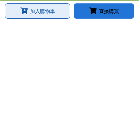
加入購物車
直接購買
微醺農場
臉書粉絲專頁
微醺農場google map導航
雲林縣水林鄉灣西村後湖7-11號