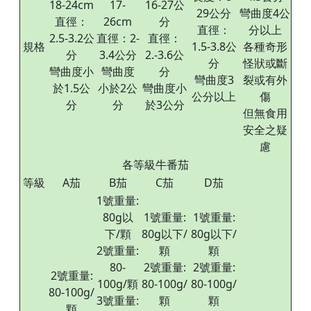
18-24cm
17-
16-27公
29公分
彎曲度4公
直徑：
26cm
分
直徑：
分以上
2.5-3.2公
直徑：2-
直徑：
規格
1.5-3.8公
各種奇形
分
3.4公分
2.-3.6公
分
怪狀或斷
彎曲度小
彎曲度
分
彎曲度3
裂或有外
於1.5公
小於2公
彎曲度小
公分以上
傷
分
分
於3公分
但無食用
安全之疑
慮
各等級牛番茄
等級
A茄
B茄
C茄
D茄
1號重量:
80g以
1號重量:
1號重量:
下/顆
80g以下/
80g以下/
2號重量:
顆
顆
80-
2號重量:
2號重量:
2號重量:
100g/顆
80-100g/
80-100g/
80-100g/
3號重量:
顆
顆
顆