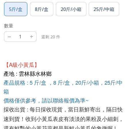
5斤/盒
8斤/盒
20斤/小箱
25斤/中箱
數量
–
+
還剩 20 件
【A級小黃瓜】
產地 : 雲林縣水林鄉
產品規格 : 5
 斤/盒 ，
8 斤/盒，20斤/小箱，25斤/中
箱
價格僅供參考，請以聯絡報價為準~
採收出貨 : 
每日採收現貨，當日新鮮寄出，隔日快
速到貨！收到小黃瓜表皮有
淡淡的果粉及小細刺，
還有鮮豔的小黃花蕊都是新鮮小黃瓜的象徵喔 ! 