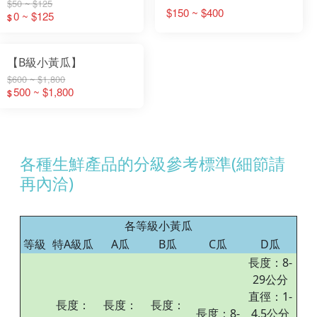
$50 ~ $125
$150 ~ $400
0 ~ $125
$
【B級小黃瓜】
$600 ~ $1,800
500 ~ $1,800
$
各種生鮮產品的分級參考標準(細節請
再內洽)
各等級小黃瓜
等級
特A級瓜
A瓜
B瓜
C瓜
D瓜
長度：8-
29公分
直徑：1-
長度：
長度：
長度：
長度：8-
4.5公分