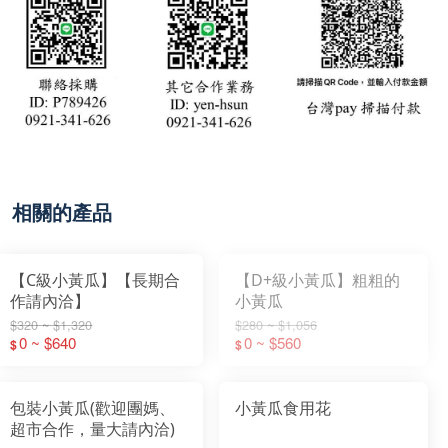
相關的產品
【C級小黃瓜】【長期合
【D+級小黃瓜】粗粗的
作請內洽】
小黃瓜
$320 ~ $1,320
$280 ~ $1,056
0 ~ $640
0 ~ $560
$
$
包裝小黃瓜(歡迎團媽、
小黃瓜食用花
超市合作，量大請內洽)