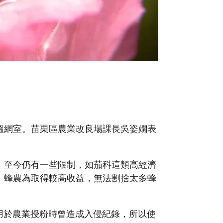
溫網室。苗栗區農業改良場課長吳姿嫺表
。至今仍有一些限制，如茄科這類高經濟
，蜂農為取得較高收益，無法割捨太多蜂
用於農業授粉時曾造成入侵紀錄，所以使