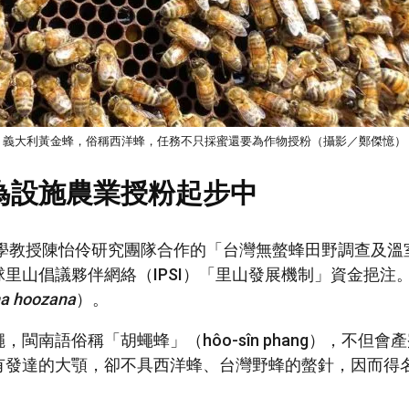
義大利黃金蜂，俗稱西洋蜂，任務不只採蜜還要為作物授粉（攝影／鄭傑憶）
為設施農業授粉起步中
大學教授陳怡伶研究團隊合作的「台灣無螫蜂田野調查及
里山倡議夥伴網絡（IPSI）「里山發展機制」資金挹注
na hoozana
）。
閩南語俗稱「胡蠅蜂」（hôo-sîn phang），不但
有發達的大顎，卻不具西洋蜂、台灣野蜂的螫針，因而得