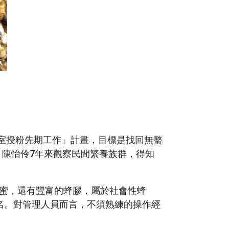
溫室授粉先期工作」計畫，目標是找回無螫
。陳怡伶7年來觀察民間繁養族群，得知
會產蜜，還有豐富的蜂膠，屬於社會性蜂
名。對管理人員而言，不須熟練的操作經