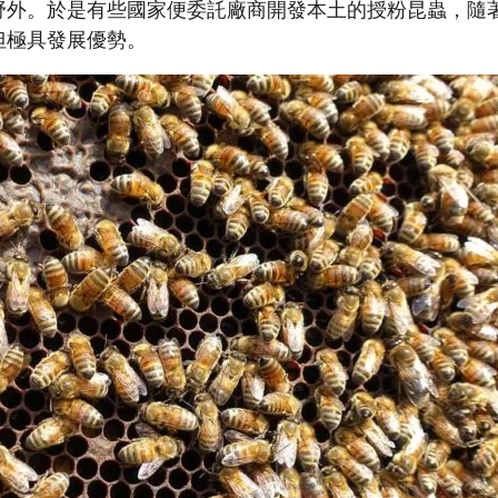
野外。於是有些國家便委託廠商開發本土的授粉昆蟲，隨
但極具發展優勢。