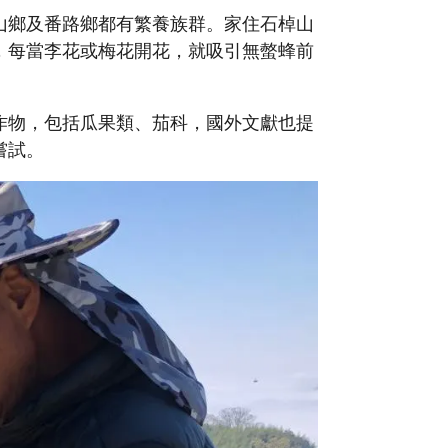
山鄉及番路鄉都有繁養族群。家住石棹山
，每當李花或梅花開花，就吸引無螫蜂前
作物，包括瓜果類、茄科，國外文獻也提
嘗試。