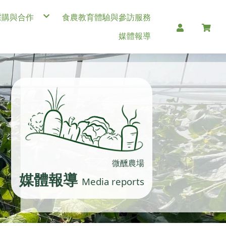
採購與合作
食農教育體驗與參訪服務
生鮮產品(大量、長期配合請內洽
媒體報導
0921341626，line ID: p789426)
加工類產品
文創類產品
溫室相關設備
果菜商業合作(大量、長期配合請內洽
0921341626，line ID: p789426)
微醺農場
媒體報導
Media reports