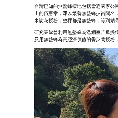
台灣已知的無螫蜂棲地包括雪霸國家公
上的伍憲章，即以繁養無螫蜂技術聞名
來訪花授粉，整棵都是無螫蜂，等到結
研究團隊曾利用無螫蜂為溫網室苦瓜授
及用無螫蜂為高經濟價值的香莢蘭授粉