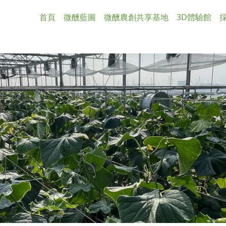
首頁
微醺藍圖
微醺農創共享基地
3D體驗館