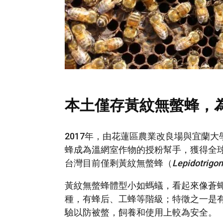
本土僅存黃紋無螫蜂，
2017年，由花蓮區農業改良場與宜蘭
蜂成為溫網室作物的授粉幫手，獲得全球
台灣目前僅剩黃紋無螫蜂（
Lepidotrigo
黃紋無螫蜂體型小如螞蟻，看起來像蒼蠅，
種，有蜂后、工蜂等階級；特徵之一是
驗以防被螫，飼養和使用上較為安全。