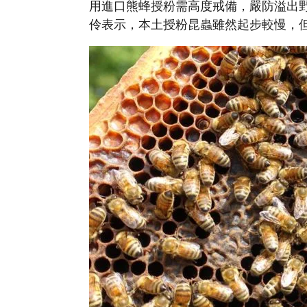
用進口熊蜂授粉需高度戒備，嚴防溢出
伶表示，本土授粉昆蟲雖然起步較慢，