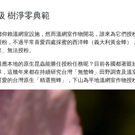
級 樹淨零典範
都仰賴溫網室設施，然而溫網室作物開花，誰來為它們授
授粉，不過平常喜愛四處採蜜的西洋蜂（義大利黃金蜂）
來、無法授粉。
適應本地的原生昆蟲能勝任授粉任務呢？目前各國都著眼
隊，這幾年來都在持續研究台灣「無螫蜂」田野調查及溫
可愛的台灣原生「精選熊蜂」，下山為平地溫網室作物授