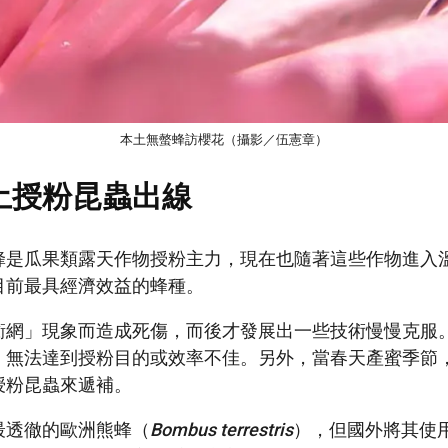
本土無螫蜂訪櫻花（攝影／伍憲章）
土授粉昆蟲出線
蜂是瓜果類露天作物授粉主力，現在也隨著這些作物進入
目前最具經濟效益的蜂種。
衝網」現象而造成死傷，而後才發展出一些技術慢慢克服
，無法達到授粉目的或效率不佳。另外，當春天產蜜季節
授粉昆蟲來遞補。
最透徹的歐洲熊蜂（
Bombus terrestris
），但國外將其使