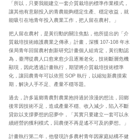
「所以，只要我能建立一套介質栽培的標準作業模式，
讓其他有意願投入的青農能夠穩定生產、穩定收益，就
能吸引在地青年投入農業工作，把人留在農村。」
把人留在農村，是黃衍勳的關注焦點，他所提出的「介
質栽培技術維護農業之傳承」計畫，深獲 107-108 年水
保局青年回留農村創新研究計畫個人組肯定，黃衍勳認
為，臺灣從農人口愈來愈少且逐漸老化，技術斷層危機
顯現，因此透過計畫執行，期望將介質栽培技術標準
化，讓回農青年可以依照 SOP 執行，以縮短新農摸索
期，解決人手不足、產量不穩等題。
過去，許多返鄉青農對農業抱持過於浪漫的想法，回鄉
後常因技術不足，造成產量不穩、收入減少，陷入不斷
貸款以支撐夢想的惡夢中，「其實只要建立一套可以永
續經營的獲利模式，回農便不再是遙不可及的夢想。」
計畫執行第二年，他發現許多農村青年因家庭結構不健