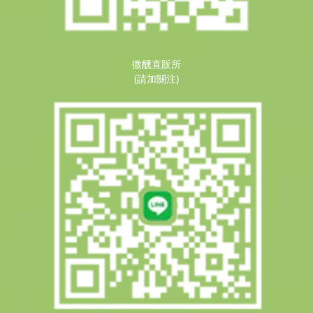
微醺直販所
(請加關注)