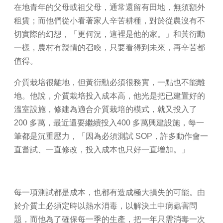
在地青年的父母或祖父母，通常還留有田地，無須額外
租賃；而他們從小看著家人辛苦耕種，對於從農沒有不
切實際的幻想，「更何況，這裡是他的家。」和黃衍勳
一樣，農村有親情的召喚，只要看得到未來，再辛苦都
值得。
介質栽培很離地，但黃衍勳必須很務實，一點也不能離
地。他說，介質栽培投入成本高，他光是把已建置好的
溫室設施，修建為適合介質栽培的模式，就又投入了
200 多萬，最近還要繼續投入400 多萬興建設施，每一
筆都是沉重壓力，「因為必須測試 SOP，許多動作會一
直嘗試、一直修改，投入成本也只好一直增加。」
每一項測試都是成本，也都有造成極大損失的可能。由
於介質土必須定時以熱水消毒，以解決土中病蟲害問
題，而他為了確保每一季的生產，把一年只需消毒一次