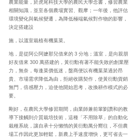
農業能量，於虎尾科技大學的農民大學念書，修習農業
相關知識，並至各個農場實習、觀摩；一年後，他評估
環境變化與氣候變遷，為降低極端氣候對作物的影響，
決定搭建設
施，以溫室栽植有機葉菜。
地，是從阿公阿嬷那兒借來的 3 分地；溫室，是向親朋
好友借來 300 萬搭建的，黃衍勳有著不能失敗的創業壓
力，無奈，每逢菜價低迷，盤商便以有機葉菜過於昂
貴、市場需求降低為由，拒絕收購契作，使黃衍勳貨銷
無門，倍感壓力，迫使他開始思考，改換耕作模式的必
要。
剛好，在農民大學修習期間，由業師兼前輩劉讚和的教
導下接觸到介質栽培技術，這種「不用除草」的自動化
栽種系統，讓自承十分懶惰的黃衍勳萬分嚮往，不但農
場工作因此更加輕鬆，新農上手速度增快，更可省去一