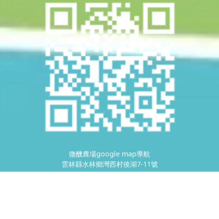
微醺農場google map導航
雲林縣水林鄉灣西村後湖7-11號
營業人：
微醺農場
統一編號：
47401723
©
2026
, All Rights Reserved.