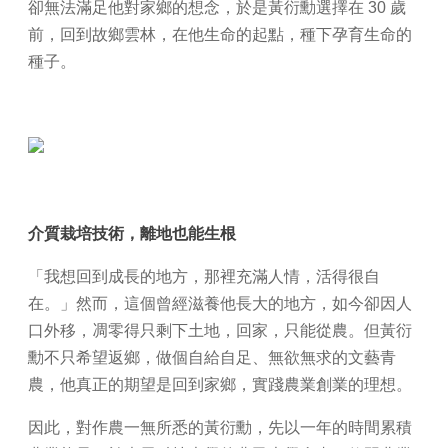
卻無法滿足他對家鄉的想念，於是黃衍勳選擇在 30 歲
前，回到故鄉雲林，在他生命的起點，種下孕育生命的
種子。
介質栽培技術，離地也能生根
「我想回到成長的地方，那裡充滿人情，活得很自
在。」然而，這個曾經滋養他長大的地方，如今卻因人
口外移，凋零得只剩下土地，回家，只能從農。但黃衍
勳不只希望返鄉，做個自給自足、無欲無求的文藝青
農，他真正的期望是回到家鄉，實踐農業創業的理想。
因此，對作農一無所悉的黃衍勳，先以一年的時間累積