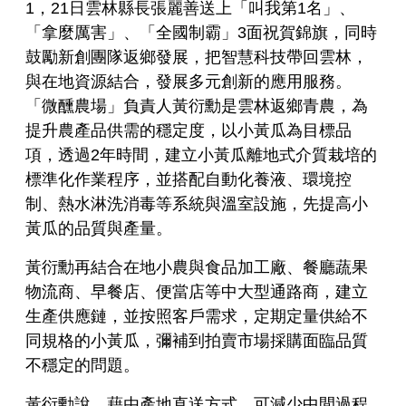
1，21日雲林縣長張麗善送上「叫我第1名」、
「拿麼厲害」、「全國制霸」3面祝賀錦旗，同時
鼓勵新創團隊返鄉發展，把智慧科技帶回雲林，
與在地資源結合，發展多元創新的應用服務。
「微醺農場」負責人黃衍勳是雲林返鄉青農，為
提升農產品供需的穩定度，以小黃瓜為目標品
項，透過2年時間，建立小黃瓜離地式介質栽培的
標準化作業程序，並搭配自動化養液、環境控
制、熱水淋洗消毒等系統與溫室設施，先提高小
黃瓜的品質與產量。
黃衍勳再結合在地小農與食品加工廠、餐廳蔬果
物流商、早餐店、便當店等中大型通路商，建立
生產供應鏈，並按照客戶需求，定期定量供給不
同規格的小黃瓜，彌補到拍賣市場採購面臨品質
不穩定的問題。
黃衍勳說，藉由產地直送方式，可減少中間過程