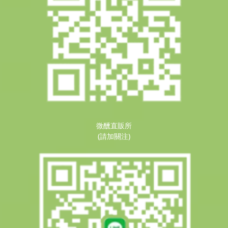
微醺直販所
(請加關注)