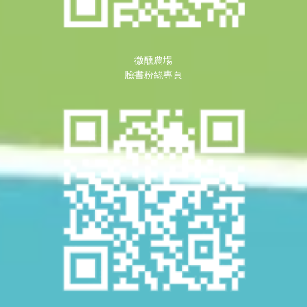
微醺農場
臉書粉絲專頁