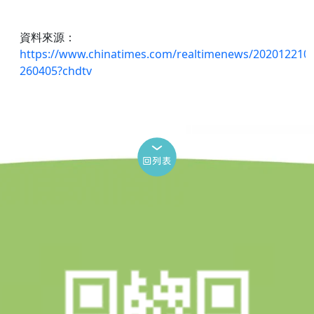
資料來源：
https://www.chinatimes.com/realtimenews/202012210
260405?chdtv