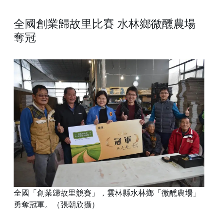
全國創業歸故里比賽 水林鄉微醺農場
奪冠
全國「創業歸故里競賽」，雲林縣水林鄉「微醺農場」
勇奪冠軍。（張朝欣攝）