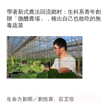
帶著新式農法回流鄉村：生科系青年創
辦「微醺農場」，種出自己也敢吃的無
毒蔬菜
生命力新聞／劉悦蓉、莊芷瑄